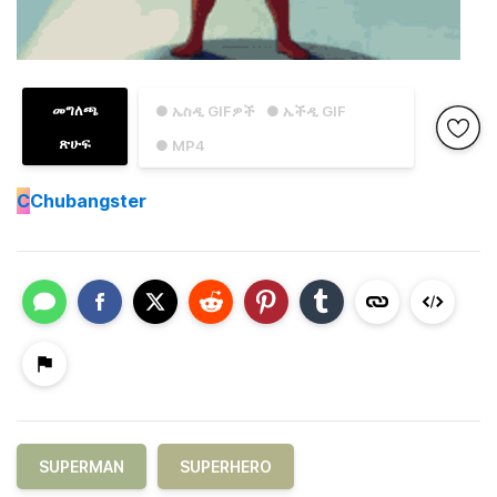
መግለጫ
● ኤስዲ GIFዎች
● ኤችዲ GIF
ጽሁፍ
● MP4
C
Chubangster
SUPERMAN
SUPERHERO