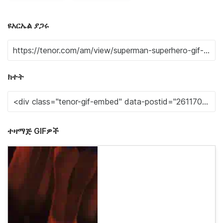
ዩአርኤል ያጋሩ
ክተት
ተዛማጅ GIFዎች