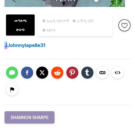
መግለጫ
● ኤስዲ GIFዎች
● ኤችዲ GIF
ጽሁፍ
● MP4
J
Johnnylapelle31
SHANNON SHARPE