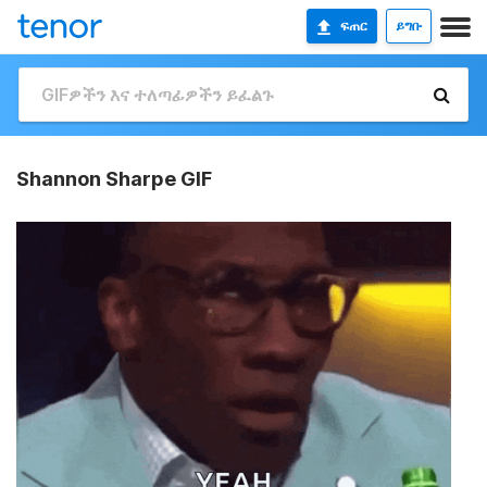
ፍጠር
ይግቡ
Shannon Sharpe GIF