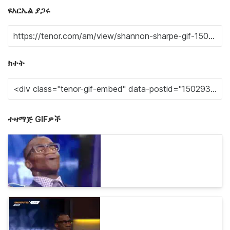
ዩአርኤል ያጋሩ
ክተት
ተዛማጅ GIFዎች