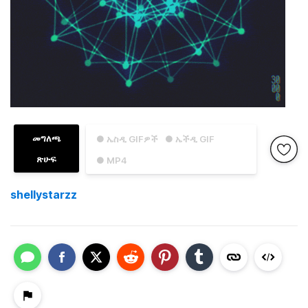
መግለጫ
● ኤስዲ GIFዎች
● ኤችዲ GIF
ጽሁፍ
● MP4
shellystarzz