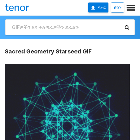
ፍጠር
ይግቡ
Sacred Geometry Starseed GIF