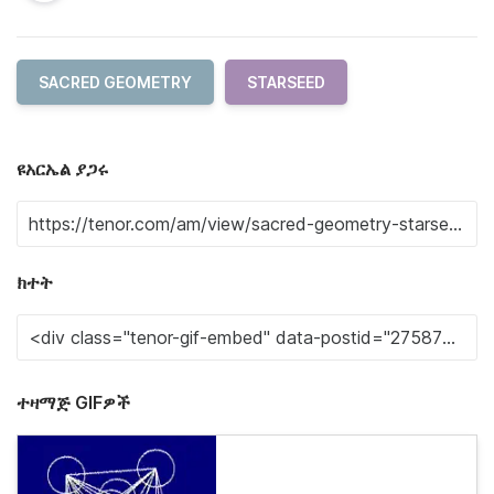
SACRED GEOMETRY
STARSEED
ዩአርኤል ያጋሩ
ክተት
ተዛማጅ GIFዎች