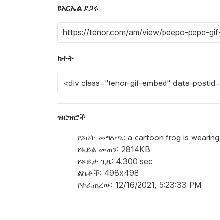
ዩአርኤል ያጋሩ
ክተት
ዝርዝሮች
የይዘት መግለጫ: a cartoon frog is wearing 
የፋይል መጠን: 2814KB
የቆይታ ጊዜ: 4.300 sec
ልኬቶች: 498x498
የተፈጠረው: 12/16/2021, 5:23:33 PM