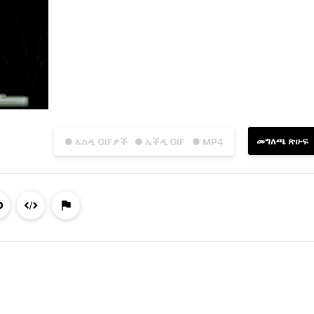
መግለጫ ጽሁፍ
● ኤስዲ GIFዎች
● ኤችዲ GIF
● MP4