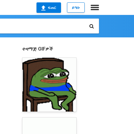
ፍጠር
ይግቡ
ተዛማጅ GIFዎች