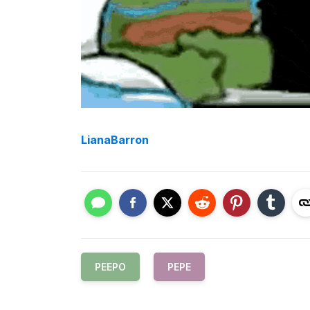
LianaBarron
PEEPO
PEPE