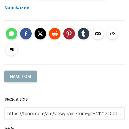
Namikazee
NAMI TOM
ዩአርኤል ያጋሩ
ክተት