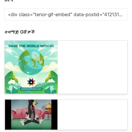
ተዛማጅ GIFዎች