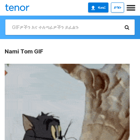
ፍጠር
ይግቡ
Nami Tom GIF