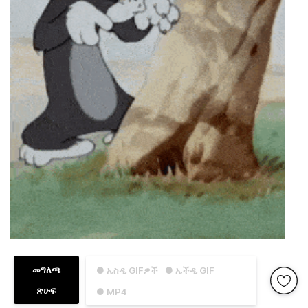
መግለጫ
● ኤስዲ GIFዎች
● ኤችዲ GIF
ጽሁፍ
● MP4