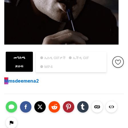
መግለጫ
● ኤስዲ GIFዎች
● ኤችዲ GIF
ጽሁፍ
● MP4
M
msdeemena2