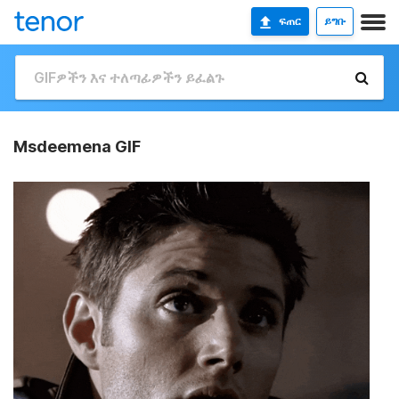
ፍጠር
ይግቡ
Msdeemena GIF