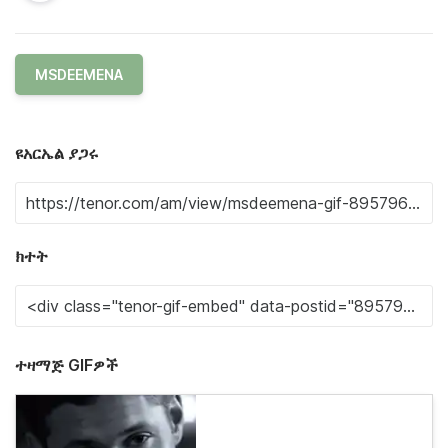
MSDEEMENA
ዩአርኤል ያጋሩ
ክተት
ተዛማጅ GIFዎች