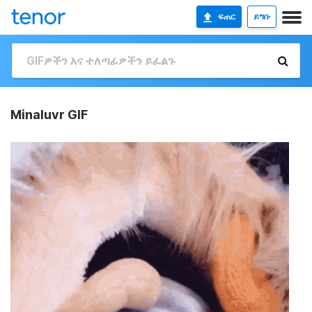
ፍጠር
ይግቡ
Minaluvr GIF