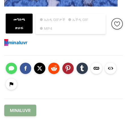
መግለጫ
● ኤስዲ GIFዎች
● ኤችዲ GIF
ጽሁፍ
● MP4
M
minaluvr
MINALUVR