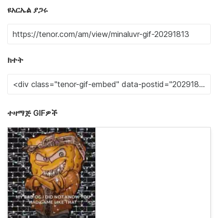
ዩአርኤል ያጋሩ
ክተት
ተዛማጅ GIFዎች