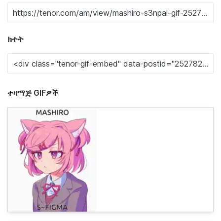
ክተት
ተዛማጅ GIFዎች