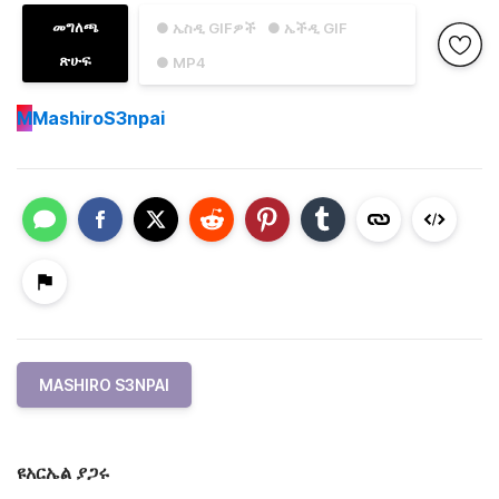
መግለጫ
● ኤስዲ GIFዎች
● ኤችዲ GIF
ጽሁፍ
● MP4
M
MashiroS3npai
MASHIRO S3NPAI
ዩአርኤል ያጋሩ