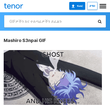
ፍጠር
ይግቡ
Mashiro S3npai GIF