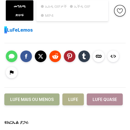
መግለጫ
● ኤስዲ GIFዎች
● ኤችዲ GIF
ጽሁፍ
● MP4
L
LuFeLemos
LUFE MAIS OU MENOS
LUFE
LUFE QUASE
ዩአርኤል ያጋሩ