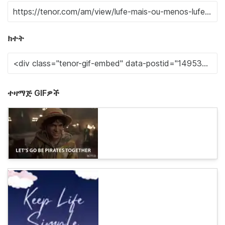
ክተት
ተዛማጅ GIFዎች