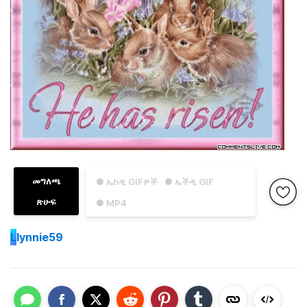
መግለጫ
● ኤስዲ GIFዎች
● ኤችዲ GIF
ጽሁፍ
● MP4
L
lynnie59