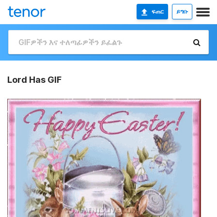
ፍጠር
ይግቡ
Lord Has GIF