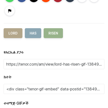
LORD
HAS
RISEN
ዩአርኤል ያጋሩ
ክተት
ተዛማጅ GIFዎች