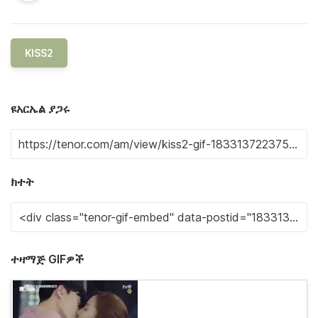
KISS2
ዩአርኤል ያጋሩ
ክተት
ተዛማጅ GIFዎች