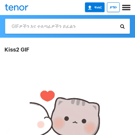
ፍጠር
ይግቡ
Kiss2 GIF