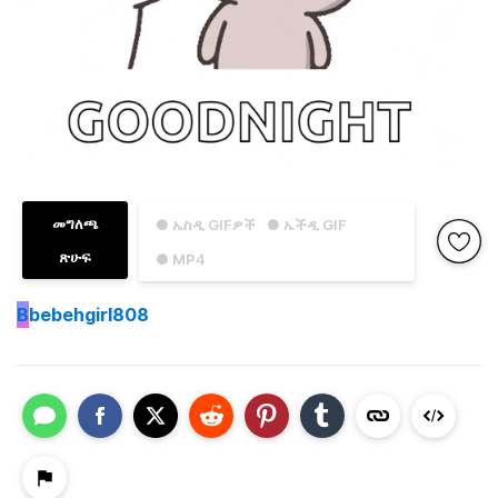
መግለጫ
● ኤስዲ GIFዎች
● ኤችዲ GIF
ጽሁፍ
● MP4
B
bebehgirl808