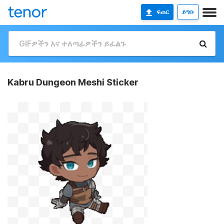
ፍጠር
ይግቡ
Kabru Dungeon Meshi Sticker