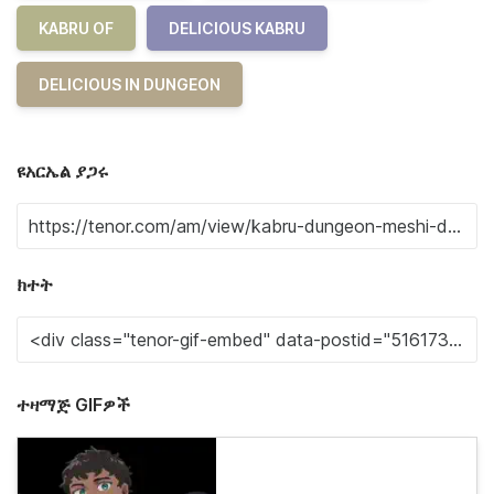
KABRU OF
DELICIOUS KABRU
DELICIOUS IN DUNGEON
ዩአርኤል ያጋሩ
ክተት
ተዛማጅ GIFዎች