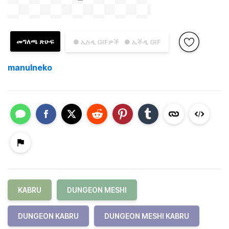
መግለጫ ጽሁፍ
● ኤስዲ GIFዎች
● ኤችዲ GIF
manulneko
KABRU
DUNGEON MESHI
DUNGEON KABRU
DUNGEON MESHI KABRU