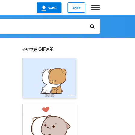
ፍጠር
ይግቡ
ተዛማጅ GIFዎች