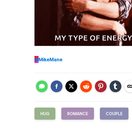
M
MikeMane
HUG
ROMANCE
COUPLE