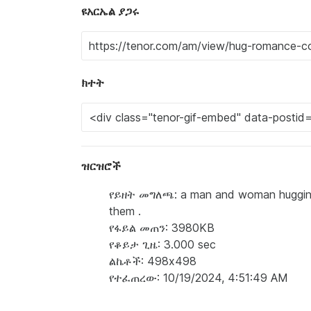
ዩአርኤል ያጋሩ
ክተት
ዝርዝሮች
የይዘት መግለጫ: a man and woman hugging e
them .
የፋይል መጠን: 3980KB
የቆይታ ጊዜ: 3.000 sec
ልኬቶች: 498x498
የተፈጠረው: 10/19/2024, 4:51:49 AM