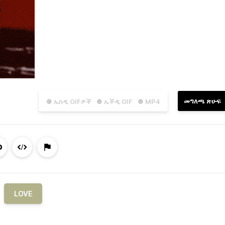
መግለጫ ጽሁፍ
● ኤስዲ GIFዎች
● ኤችዲ GIF
● MP4
LOVE