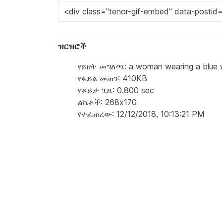
ዝርዝሮች
የይዘት መግለጫ: a woman wearing a blue wi
የፋይል መጠን: 410KB
የቆይታ ጊዜ: 0.800 sec
ልኬቶች: 268x170
የተፈጠረው: 12/12/2018, 10:13:21 PM