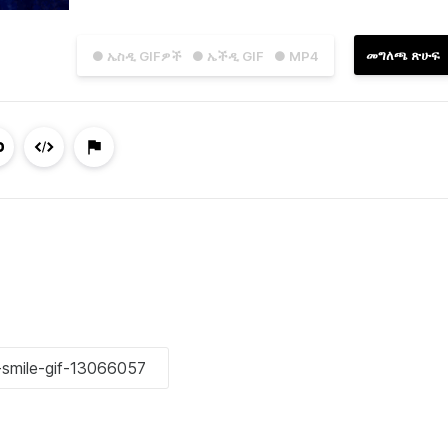
መግለጫ ጽሁፍ
● ኤስዲ GIFዎች
● ኤችዲ GIF
● MP4