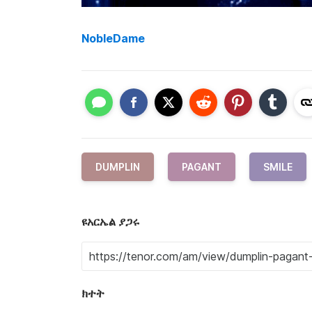
NobleDame
DUMPLIN
PAGANT
SMILE
ዩአርኤል ያጋሩ
ክተት