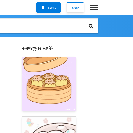
ፍጠር
ይግቡ
ተዛማጅ GIFዎች