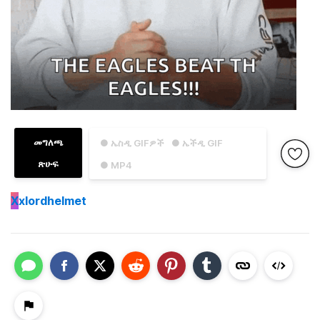
መግለጫ
● ኤስዲ GIFዎች
● ኤችዲ GIF
ጽሁፍ
● MP4
X
xlordhelmet