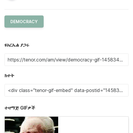
DEMOCRACY
ዩአርኤል ያጋሩ
ክተት
ተዛማጅ GIFዎች