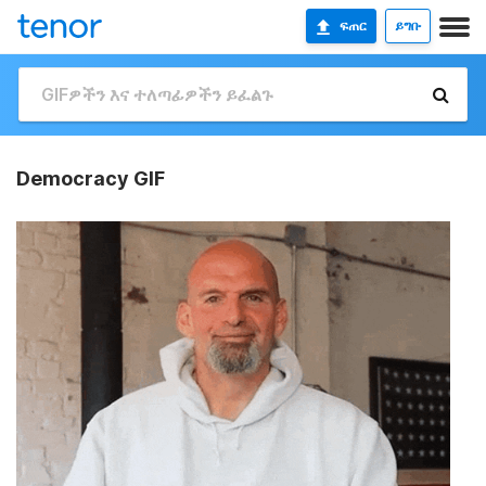
ፍጠር
ይግቡ
Democracy GIF