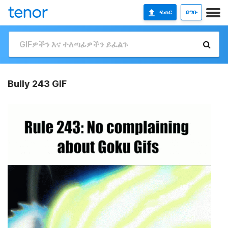
ፍጠር
ይግቡ
Bully 243 GIF