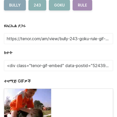
BULLY
243
GOKU
RULE
ዩአርኤል ያጋሩ
ክተት
ተዛማጅ GIFዎች