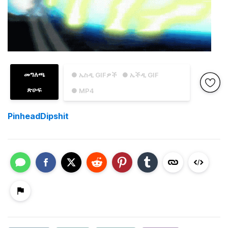
መግለጫ
● ኤስዲ GIFዎች
● ኤችዲ GIF
ጽሁፍ
● MP4
PinheadDipshit