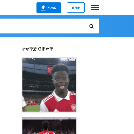
ፍጠር
ይግቡ
ተዛማጅ GIFዎች