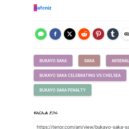
A
afcniz
BUKAYO SAKA
SAKA
ARSENAL
BUKAYO SAKA CELEBRATING VS CHELSEA
BUKAYO SAKA PENALTY
ዩአርኤል ያጋሩ