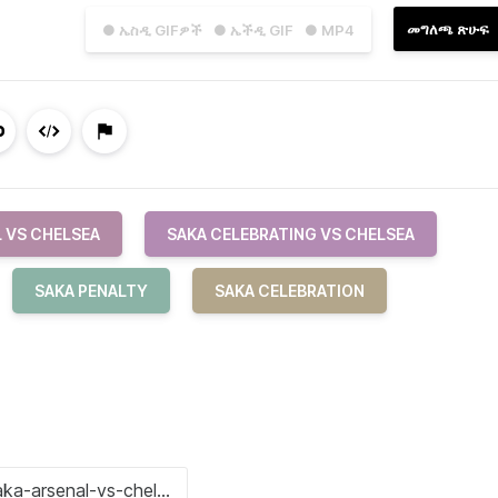
መግለጫ ጽሁፍ
● ኤስዲ GIFዎች
● ኤችዲ GIF
● MP4
 VS CHELSEA
SAKA CELEBRATING VS CHELSEA
SAKA PENALTY
SAKA CELEBRATION