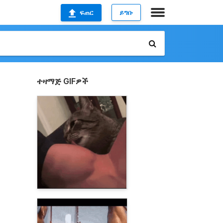
ፍጠር
ይግቡ
ተዛማጅ GIFዎች