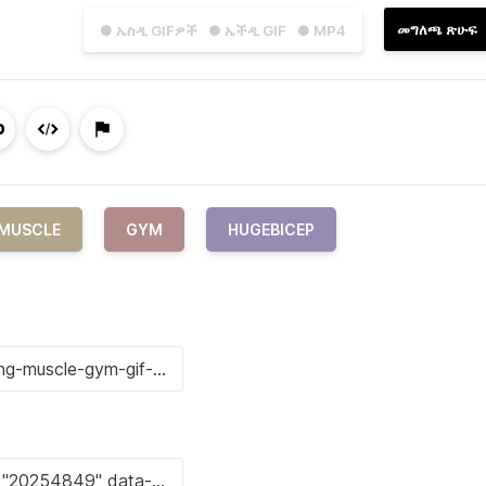
መግለጫ ጽሁፍ
● ኤስዲ GIFዎች
● ኤችዲ GIF
● MP4
MUSCLE
GYM
HUGEBICEP