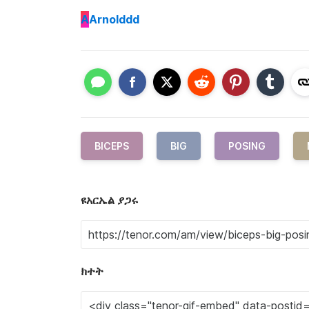
A
Arnolddd
BICEPS
BIG
POSING
ዩአርኤል ያጋሩ
ክተት