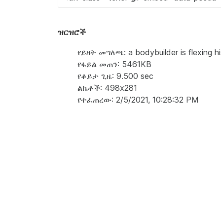
ዝርዝሮች
የይዘት መግለጫ: a bodybuilder is flexing his 
የፋይል መጠን: 5461KB
የቆይታ ጊዜ: 9.500 sec
ልኬቶች: 498x281
የተፈጠረው: 2/5/2021, 10:28:32 PM