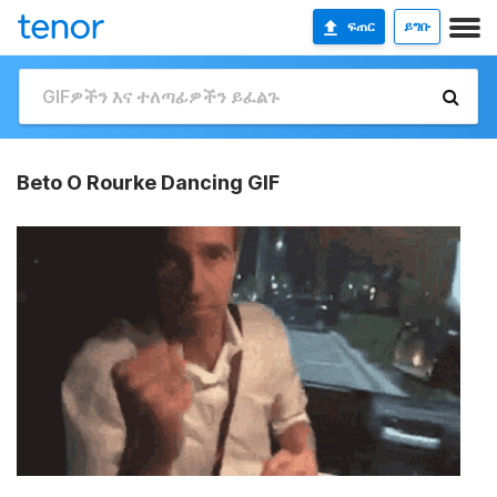
ፍጠር
ይግቡ
Beto O Rourke Dancing GIF