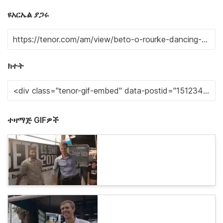
ዩአርኤል ያጋሩ
ክተት
ተዛማጅ GIFዎች