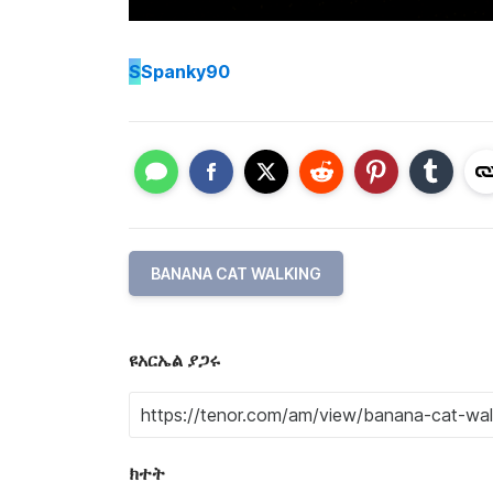
S
Spanky90
BANANA CAT WALKING
ዩአርኤል ያጋሩ
ክተት