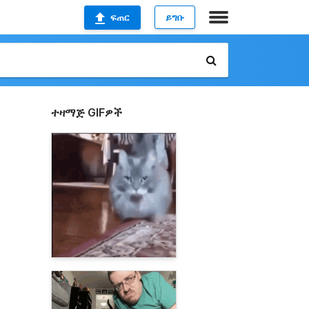
ፍጠር
ይግቡ
ተዛማጅ GIFዎች