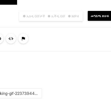
መግለጫ ጽሁፍ
● ኤስዲ GIFዎች
● ኤችዲ GIF
● MP4