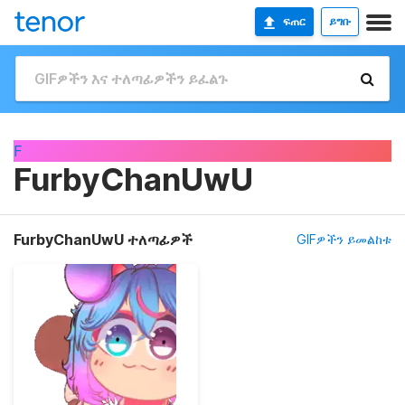
ፍጠር
ይግቡ
F
FurbyChanUwU
FurbyChanUwU ተለጣፊዎች
GIFዎችን ይመልከቱ