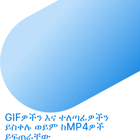
GIFዎችን እና ተለጣፊዎችን
ይስቀሉ
ወይም ከMP4ዎች
ይፍጠራቸው