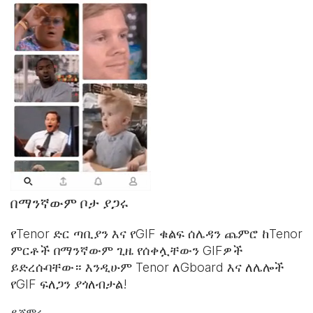
በማንኛውም ቦታ ያጋሩ
የTenor ድር ጣቢያን እና
የGIF ቁልፍ ሰሌዳ
ን ጨምሮ ከTenor
ምርቶች በማንኛውም ጊዜ የሰቀሏቸውን GIFዎች
ይድረሱባቸው። እንዲሁም Tenor ለGboard እና ለሌሎች
የGIF ፍለጋን ያጎለብታል!
ይጀምሩ