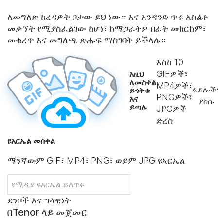
ለመግለጽ ከረዳዎት ቦታው ይህ ነው። እና አንዳንድ ጥሩ አስልቶ
መቃኘት የሚያስፈልገው ከሆነ፣ ከማጋራትዎ በፊት መከርከም፣
መቁረጥ እና መግለጫ ጽሑፍ ማስገባት ይችላሉ።
እስከ
10
GIFዎች፣
እዚህ
ለመስቀል
MP4ዎች፣
ፋይሎች
ይጎትቱ
PNGዎች፣
እና
ያስሱ
ይጣሉ
JPGዎች
ድረስ
ዩአርኤል መሰቀል
ማንኛውም GIF፣ MP4፣ PNG፣ ወይም JPG ዩአርኤል
ደንቦች እና ግላዊነት
በTenor ላይ መጀመር