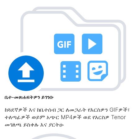
ቤተ-መጽሐፍትዎን ይገንቡ
ከጓደኛዎች እና ከቤተሰብ ጋር ለመጋራት የእርስዎን GIFዎች፣
ተለጣፊዎች ወይም አጭር MP4ዎች ወደ የእርስዎ Tenor
መገለጫ ይስቀሉ እና ያርትዑ