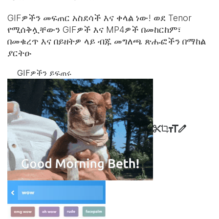
GIFዎችን መፍጠር አስደሳች እና ቀላል ነው! ወደ Tenor
የሚሰቅሏቸውን GIFዎች እና MP4ዎች በመከርከም፣
በመቁረጥ እና በይዘትዎ ላይ ብጁ መግለጫ ጽሑፎችን በማከል
ያርትዑ
GIFዎችን ይፍጠሩ