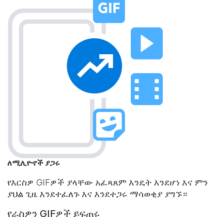
ለሚሊዮኖች ያጋሩ
የእርስዎ GIFዎች ያላቸው አፈጻጸም እንዴት እንደሆነ እና ምን
ያህል ጊዜ እንደተፈለጉ እና እንደተጋሩ ማሳወቂያ ያግኙ።
የራስዎን GIFዎች ይፍጠሩ