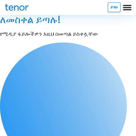
ይግቡ
ለመስቀል ይጣሉ!
የሚዲያ ፋይሎችዎን እዚህ በመጣል ይስቀሏቸው