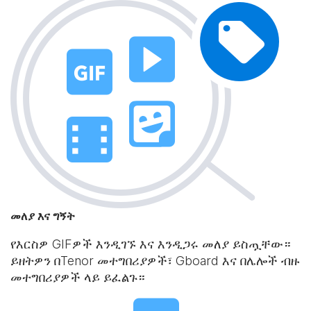
መለያ እና ግኝት
የእርስዎ GIFዎች እንዲገኙ እና እንዲጋሩ መለያ ይስጧቸው።
ይዘትዎን በTenor መተግበሪያዎች፣ Gboard እና በሌሎች ብዙ
መተግበሪያዎች ላይ ይፈልጉ።