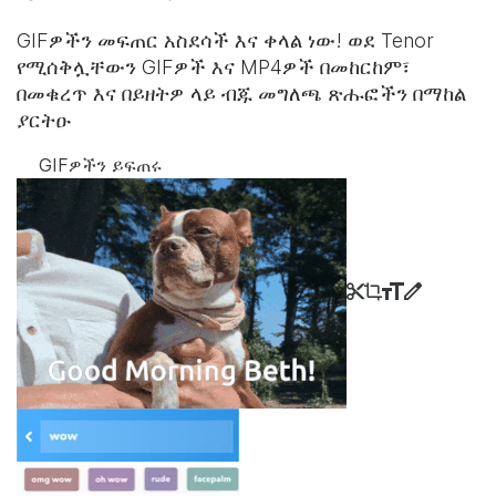
GIFዎችን መፍጠር አስደሳች እና ቀላል ነው! ወደ Tenor
የሚሰቅሏቸውን GIFዎች እና MP4ዎች በመከርከም፣
በመቁረጥ እና በይዘትዎ ላይ ብጁ መግለጫ ጽሑፎችን በማከል
ያርትዑ
GIFዎችን ይፍጠሩ