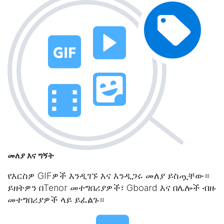
መለያ እና ግኝት
የእርስዎ GIFዎች እንዲገኙ እና እንዲጋሩ መለያ ይስጧቸው።
ይዘትዎን በTenor መተግበሪያዎች፣ Gboard እና በሌሎች ብዙ
መተግበሪያዎች ላይ ይፈልጉ።