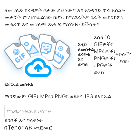
ለመግለጽ ከረዳዎት ቦታው ይህ ነው። እና አንዳንድ ጥሩ አስልቶ
መቃኘት የሚያስፈልገው ከሆነ፣ ከማጋራትዎ በፊት መከርከም፣
መቁረጥ እና መግለጫ ጽሑፍ ማስገባት ይችላሉ።
እስከ
10
GIFዎች፣
እዚህ
ለመስቀል
MP4ዎች፣
ፋይሎች
ይጎትቱ
PNGዎች፣
እና
ያስሱ
ይጣሉ
JPGዎች
ድረስ
ዩአርኤል መሰቀል
ማንኛውም GIF፣ MP4፣ PNG፣ ወይም JPG ዩአርኤል
ደንቦች እና ግላዊነት
በTenor ላይ መጀመር