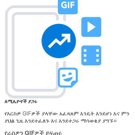
ለሚሊዮኖች ያጋሩ
የእርስዎ GIFዎች ያላቸው አፈጻጸም እንዴት እንደሆነ እና ምን
ያህል ጊዜ እንደተፈለጉ እና እንደተጋሩ ማሳወቂያ ያግኙ።
የራስዎን GIFዎች ይፍጠሩ