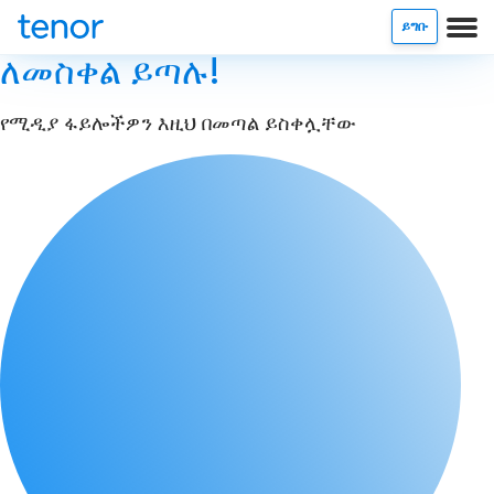
ይግቡ
ለመስቀል ይጣሉ!
የሚዲያ ፋይሎችዎን እዚህ በመጣል ይስቀሏቸው