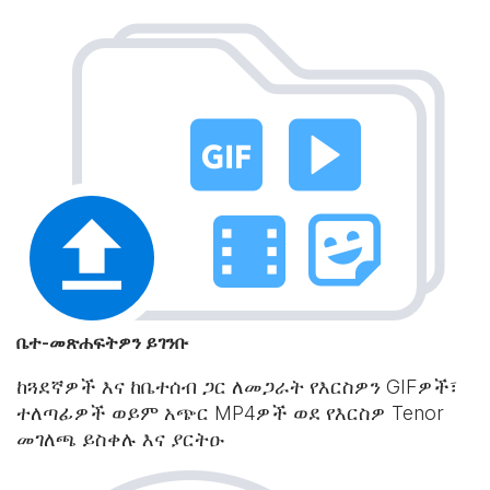
ቤተ-መጽሐፍትዎን ይገንቡ
ከጓደኛዎች እና ከቤተሰብ ጋር ለመጋራት የእርስዎን GIFዎች፣
ተለጣፊዎች ወይም አጭር MP4ዎች ወደ የእርስዎ Tenor
መገለጫ ይስቀሉ እና ያርትዑ