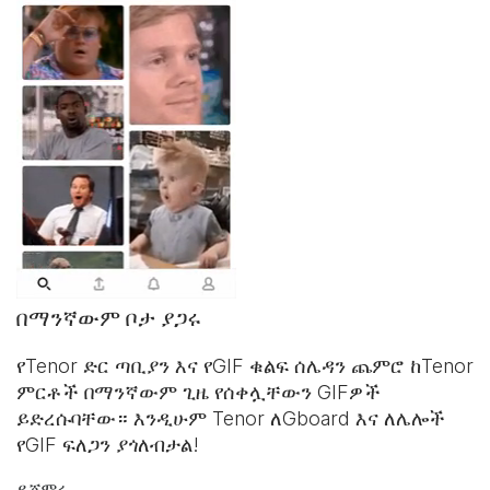
በማንኛውም ቦታ ያጋሩ
የTenor ድር ጣቢያን እና
የGIF ቁልፍ ሰሌዳ
ን ጨምሮ ከTenor
ምርቶች በማንኛውም ጊዜ የሰቀሏቸውን GIFዎች
ይድረሱባቸው። እንዲሁም Tenor ለGboard እና ለሌሎች
የGIF ፍለጋን ያጎለብታል!
ይጀምሩ