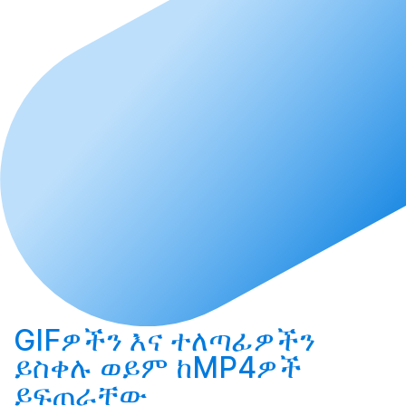
GIFዎችን እና ተለጣፊዎችን
ይስቀሉ
ወይም ከMP4ዎች
ይፍጠራቸው