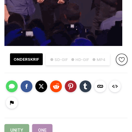
ONDERSKRIF
● SD-GIF
● HD-GIF
● MP4
UNITY
ONE