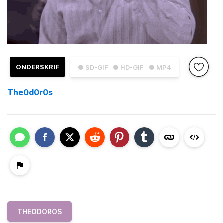
ONDERSKRIF
● SD-GIF
● HD-GIF
● MP4
The0d0r0s
THEODOROS