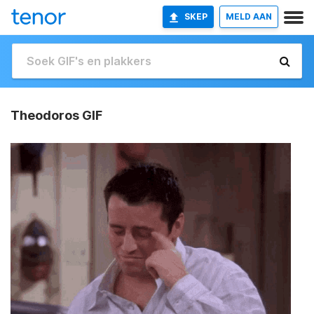
SKEP
MELD AAN
Theodoros GIF