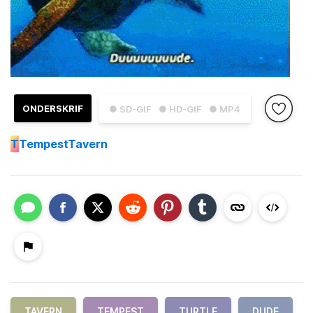
ONDERSKRIF
● SD-GIF
● HD-GIF
● MP4
T
TempestTavern
TAVERN
TEMPEST
TURTLE
DUDE