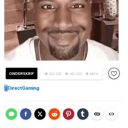
ONDERSKRIF
● SD-GIF
● HD-GIF
● MP4
D
DirectGaming