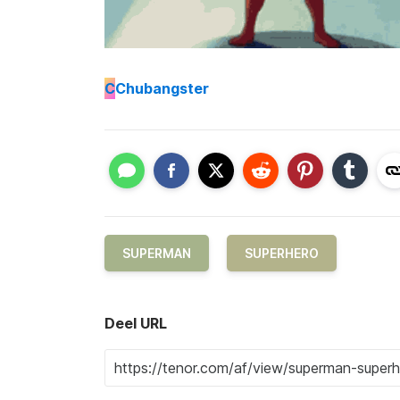
C
Chubangster
SUPERMAN
SUPERHERO
Deel URL