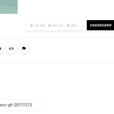
ONDERSKRIF
● SD-GIF
● HD-GIF
● MP4