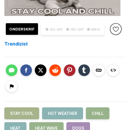
ONDERSKRIF
● SD-GIF
● HD-GIF
● MP4
Trendizist
STAY COOL
HOT WEATHER
CHILL
HEAT
HEAT WAVE
DOGS