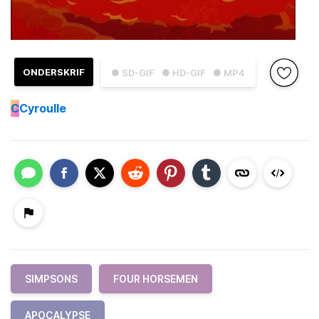
ONDERSKRIF
● SD-GIF
● HD-GIF
● MP4
C
Cyroulle
SIMPSONS
FOUR HORSEMEN
APOCALYPSE