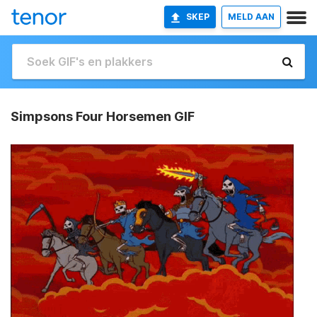
SKEP
MELD AAN
Simpsons Four Horsemen GIF