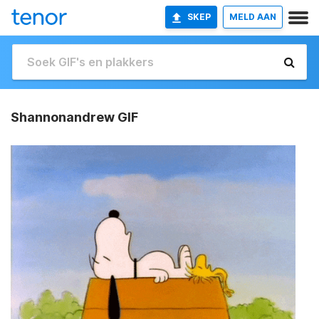
SKEP
MELD AAN
Shannonandrew GIF