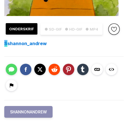
ONDERSKRIF
● SD-GIF
● HD-GIF
● MP4
S
shannon_andrew
SHANNONANDREW