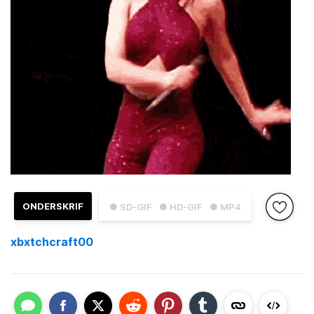
ONDERSKRIF
● SD-GIF
● HD-GIF
● MP4
xbxtchcraft00