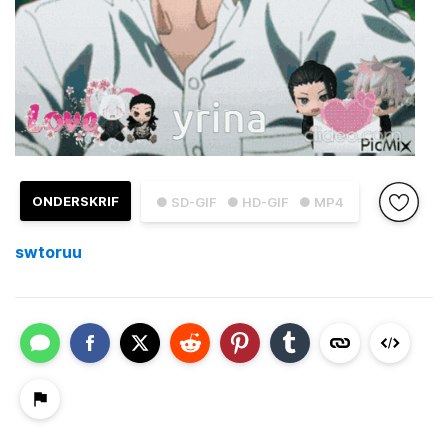
ONDERSKRIF
● SD-GIF
● HD-GIF
● MP4
swtoruu