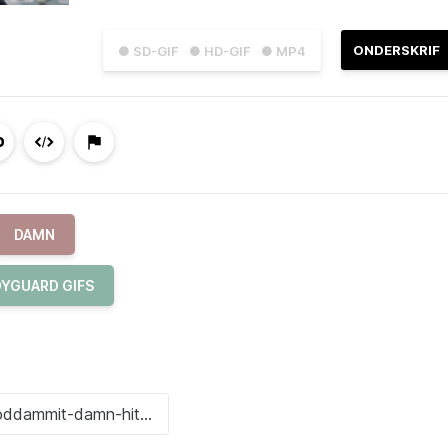
ONDERSKRIF
● SD-GIF
● HD-GIF
● MP4
DAMN
YGUARD GIFS