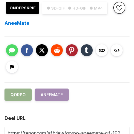
ONDERSKRIF
● SD-GIF
● HD-GIF
● MP4
AneeMate
QORPO
ANEEMATE
Deel URL