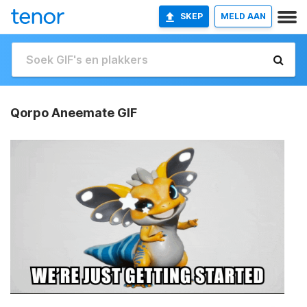
SKEP
MELD AAN
Qorpo Aneemate GIF