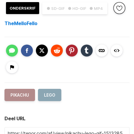
ONDERSKRIF
● SD-GIF
● HD-GIF
● MP4
TheMelloFello
PIKACHU
LEGO
Deel URL