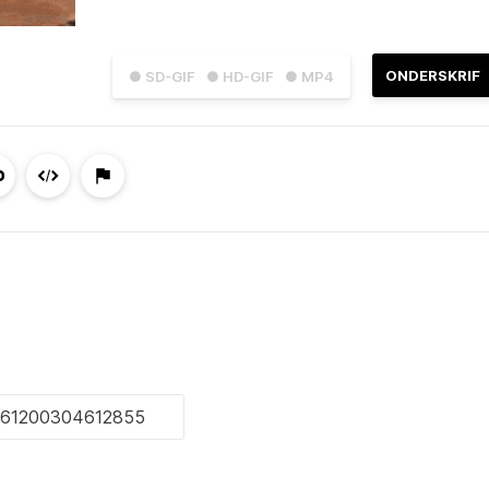
ONDERSKRIF
● SD-GIF
● HD-GIF
● MP4