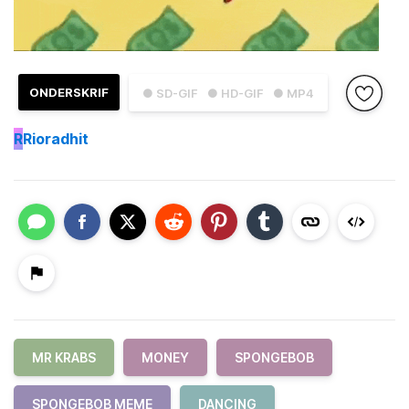
ONDERSKRIF
● SD-GIF
● HD-GIF
● MP4
R
Rioradhit
MR KRABS
MONEY
SPONGEBOB
SPONGEBOB MEME
DANCING