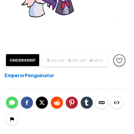
ONDERSKRIF
● SD-GIF
● HD-GIF
● MP4
EmperorPenguinator