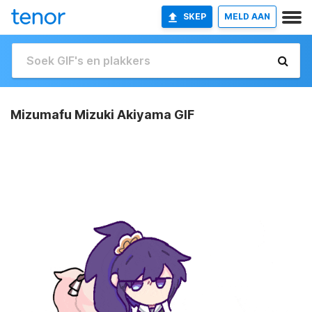
SKEP
MELD AAN
Mizumafu Mizuki Akiyama GIF