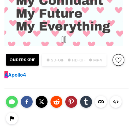
ONDERSKRIF
● SD-GIF
● HD-GIF
● MP4
A
Apollo4