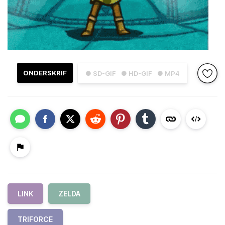
ONDERSKRIF
● SD-GIF
● HD-GIF
● MP4
LINK
ZELDA
TRIFORCE