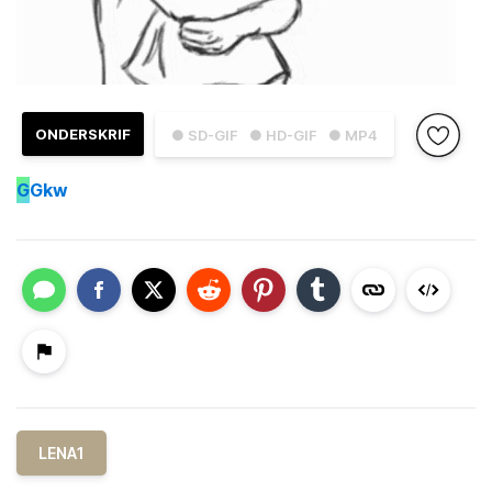
ONDERSKRIF
● SD-GIF
● HD-GIF
● MP4
G
Gkw
LENA1