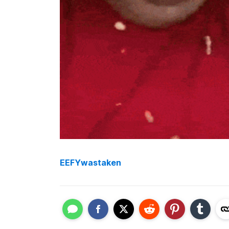
EEFYwastaken