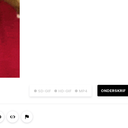
ONDERSKRIF
● SD-GIF
● HD-GIF
● MP4