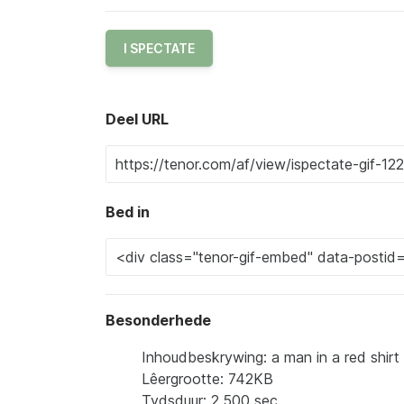
I SPECTATE
Deel URL
Bed in
Besonderhede
Inhoudbeskrywing: a man in a red shirt 
Lêergrootte: 742KB
Tydsduur: 2.500 sec