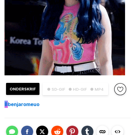
ONDERSKRIF
● SD-GIF
● HD-GIF
● MP4
B
benjaromeuo