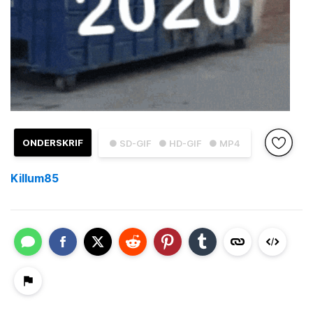
ONDERSKRIF
● SD-GIF
● HD-GIF
● MP4
Killum85