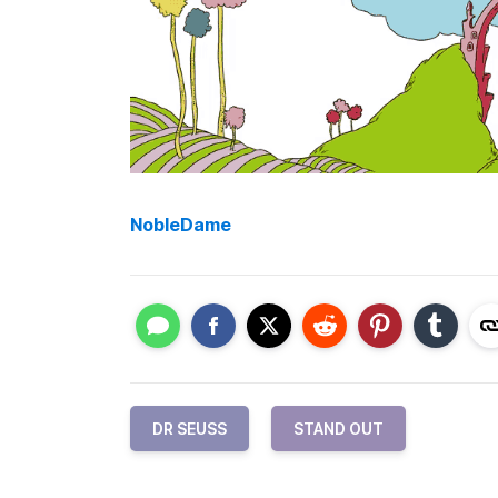
NobleDame
DR SEUSS
STAND OUT