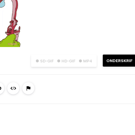
ONDERSKRIF
● SD-GIF
● HD-GIF
● MP4