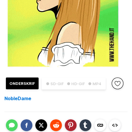
ONDERSKRIF
● SD-GIF
● HD-GIF
● MP4
NobleDame