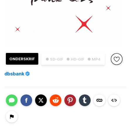
ONDERSKRIF
● SD-GIF
● HD-GIF
● MP4
dbsbank