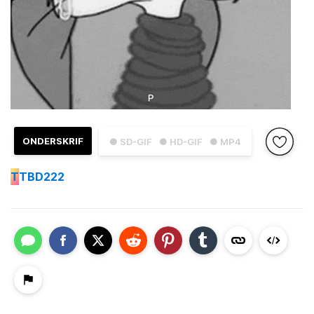
ONDERSKRIF
● SD-GIF
● HD-GIF
● MP4
T
TBD222