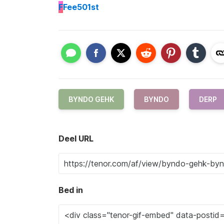
F
Fee501st
BYNDO GEHK
BYNDO
DERP
Deel URL
Bed in