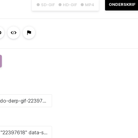
ONDERSKRIF
● SD-GIF
● HD-GIF
● MP4